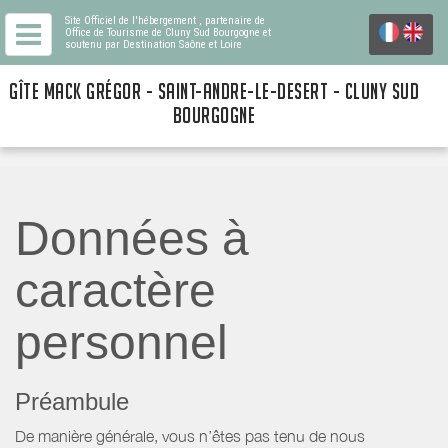
Site Officiel de l'hébergement
, partenaire de
Office de Tourisme de Cluny Sud Bourgogne
et
soutenu par Destination Saône et Loire
GÎTE MACK GRÉGOR - SAINT-ANDRE-LE-DESERT - CLUNY SUD
BOURGOGNE
Données à
caractère
personnel
Préambule
De manière générale, vous n’êtes pas tenu de nous