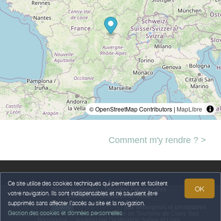
© OpenStreetMap Contributors |
MapLibre
Comment m'y rendre ? >
Ce site utilise des cookies techniques qui permettent et facilitent
OK
Mentions légales
Données Personnelles
votre navigation. Ils sont indispensables et ne sauraient être
Conditions Générales de Vente
supprimés sans affecter l’accès au site et la navigation.
Propulsé par
,
services destinés
aux hébergeurs et prestataires
weebnb
Gestion des cookies et données personnelles
touristiques
,
en partenariat avec
Office de Tourisme de Cluny Sud
Bourgogne
et
soutenu par Destination Saône et Loire
.