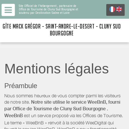
Site Officiel de l'hébergement
, partenaire de
Office de Tourisme de Cluny Sud Bourgogne
et
soutenu par Destination Saône et Loire
GÎTE MACK GRÉGOR - SAINT-ANDRE-LE-DESERT - CLUNY SUD
BOURGOGNE
Mentions légales
Préambule
Nous sommes heureux de vous compter parmi les visiteurs
de notre site.
Notre site utilise le service WeeBnB, fourni
par
Office de Tourisme de Cluny Sud Bourgogne
.
WeeBnB
est un service proposé via les Offices de Tourisme.
Le terme « WeeBnB » renvoit à la société WeeDigital qui
fournit le service WeeBnB. WeeBnB a pour fonctionnalité